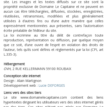
site. Les images et les textes diffusés sur ce site sont la
propriété exclusive de Domaine Le Capitaine et ne peuvent en
aucun cas être téléchargées, diffusées, stockées, enregistrées,
réutilisées, retransmises, modifiées et plus généralement
utilisées à d’autres fins ou d’une autre manière que celles
expressément mentionnées aux présentes, sans l’autorisation
écrite préalable de l’éditeur du site.
La loi incrimine au titre du délit de contrefaçon toute
reproduction, représentation ou diffusion, par quelque moyen
que ce soit, d’une ouvre de l’esprit en violation des droits de
l’auteur, tels qu’ils sont définis et réglementés par la loi (CPI, art
L.335-3).
Hébergement
OVH
, 2 RUE KELLERMANN 59100 ROUBAIX
Conception site internet
Design : Alain Martignon
Développement web :
Lucie DEFORGES
Liens vers des sites tiers
Le site www.domainelecapitaine.com contient des liens
hypertextes dirigeant les utilisateurs vers des sites internet gérés
par des tiers. Ces sites n’étant pas gérés par Domaine Le